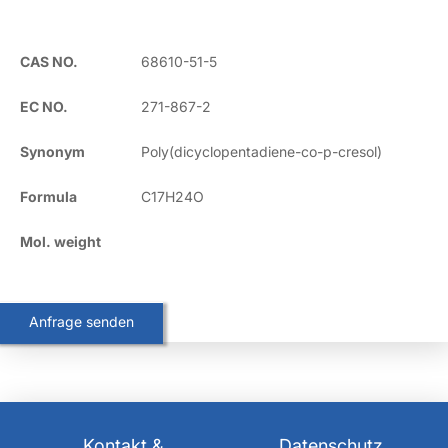
DE
CAS NO.
68610-51-5
EC NO.
271-867-2
EN
Synonym
Poly(dicyclopentadiene-co-p-cresol)
Formula
C17H24O
Mol. weight
Anfrage senden
Kontakt &
Datenschutz