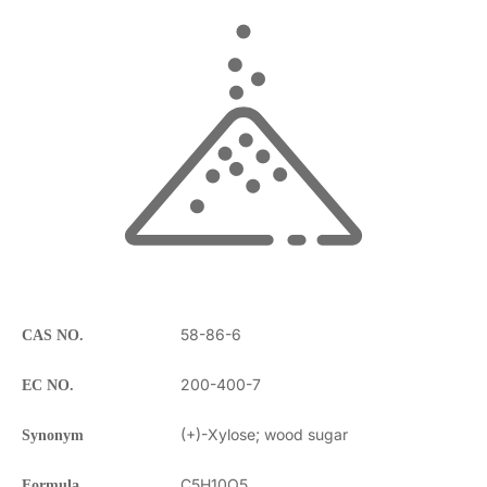
DE
EN
58-86-6
CAS NO.
200-400-7
EC NO.
(+)-Xylose; wood sugar
Synonym
C5H10O5
Formula