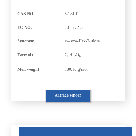
CAS NO.
87-81-0
EC NO.
201-772-3
Synonym
–
lyxo
-Hex-2-ulose
D
C
H
O
Formula
6
12
6
Mol. weight
180.16 g/mol
Anfrage senden