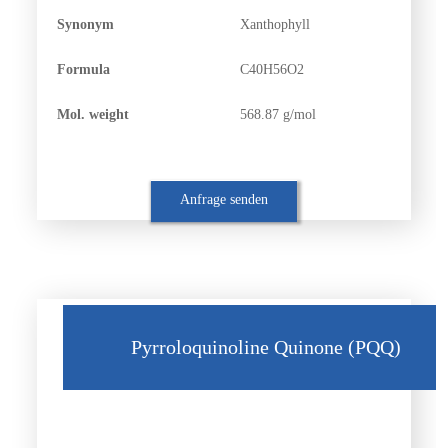
Synonym
Xanthophyll
Formula
C40H56O2
Mol. weight
568.87 g/mol
Anfrage senden
Pyrroloquinoline Quinone (PQQ)