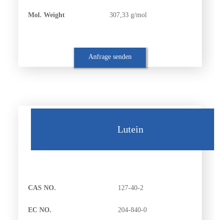
Mol. Weight
307,33 g/mol
Anfrage senden
Lutein
CAS NO.
127-40-2
EC NO.
204-840-0