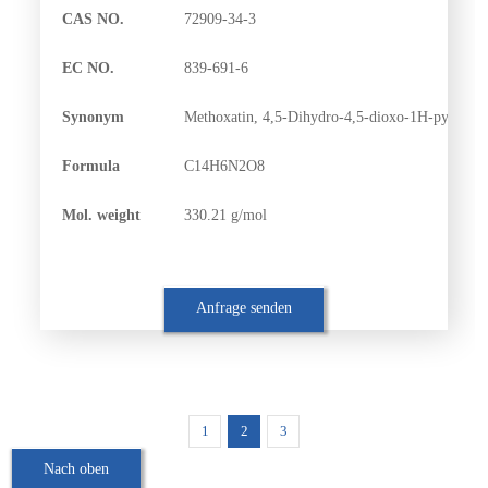
CAS NO.
72909-34-3
EC NO.
839-691-6
Synonym
Methoxatin, 4,5-Dihydro-4,5-dioxo-1H-pyrrolo[2,
Formula
C14H6N2O8
Mol. weight
330.21 g/mol
Anfrage senden
1
2
3
Nach oben