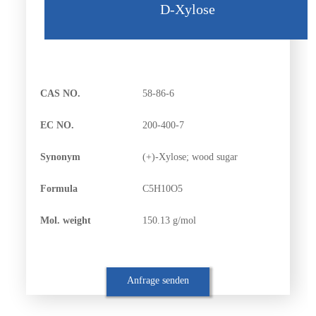
D-Xylose
CAS NO.
58-86-6
EC NO.
200-400-7
Synonym
(+)-Xylose; wood sugar
Formula
C5H10O5
Mol. weight
150.13 g/mol
Anfrage senden