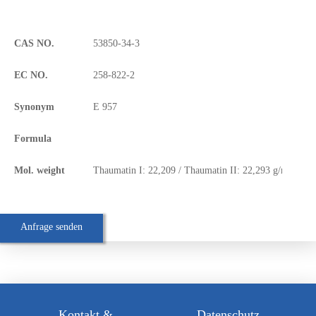
DE
CAS NO.
53850-34-3
EC NO.
258-822-2
EN
Synonym
E 957
Formula
Mol. weight
Thaumatin I: 22,209 / Thaumatin II: 22,293 g/mol
Anfrage senden
Kontakt &
Datenschutz